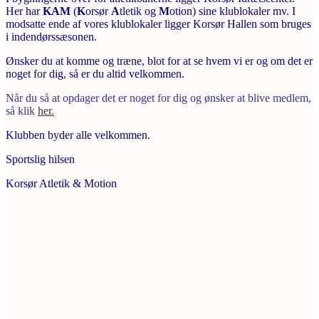
Her har
KAM
(
K
orsør
A
tletik og
M
otion) sine klublokaler mv. I
modsatte ende af vores klublokaler ligger Korsør Hallen som bruges
i indendørssæsonen.
Ønsker du at komme og træne, blot for at se hvem vi er og om det er
noget for dig, så er du altid velkommen.
Når du så at opdager det er noget for dig og ønsker at blive medlem,
så klik
her
.
Klubben byder alle velkommen.
Sportslig hilsen
Korsør Atletik & Motion