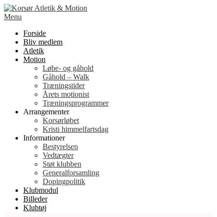
Spring
til
Menu
indhold
Forside
Bliv medlem
Atletik
Motion
Løbe- og gåhold
Gåhold – Walk
Træningstider
Årets motionist
Træningsprogrammer
Arrangementer
Korsørløbet
Kristi himmelfartsdag
Informationer
Bestyrelsen
Vedtægter
Støt klubben
Generalforsamling
Dopingpolitik
Klubmodul
Billeder
Klubtøj