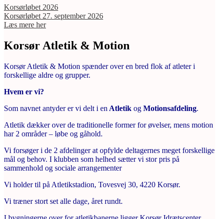
Korsørløbet 2026
Korsørløbet 27. september 2026
Læs mere her
Korsør
Atletik & Motion
Korsør Atletik & Motion spænder over en bred flok af atleter i
forskellige aldre og grupper.
Hvem er vi?
Som navnet antyder er vi delt i en
Atletik
og
Motionsafdeling
.
Atletik dækker over de traditionelle former for øvelser, mens motion
har 2 områder – løbe og gåhold.
Vi forsøger i de 2 afdelinger at opfylde deltagernes meget forskellige
mål og behov. I klubben som helhed sætter vi stor pris på
sammenhold og sociale arrangementer
Vi holder til på Atletikstadion, Tovesvej 30, 4220 Korsør.
Vi træner stort set alle dage, året rundt.
I bygningerne over for atletikbanerne ligger Korsør Idrætscenter.