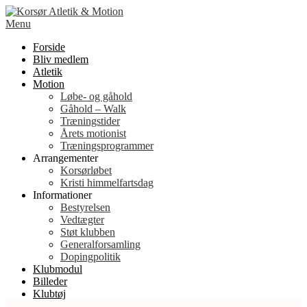
Spring
til
Menu
indhold
Forside
Bliv medlem
Atletik
Motion
Løbe- og gåhold
Gåhold – Walk
Træningstider
Årets motionist
Træningsprogrammer
Arrangementer
Korsørløbet
Kristi himmelfartsdag
Informationer
Bestyrelsen
Vedtægter
Støt klubben
Generalforsamling
Dopingpolitik
Klubmodul
Billeder
Klubtøj