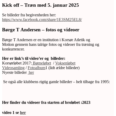
Kick off – Træn med 5. januar 2025
Se billeder fra begivenheden her:
https://www.facebook.com/share/1E3SM25EL8/
Børge T Andersen – fotos og videoer
Børge T Andersen er en institution i Korsør Atletik og
Motion gennem hans talrige fotos og videoer fra træning og
konkurrencer.
Her er link’s til video’er og billeder:
Korsørløbet 2017:
Børneløbet
/
Voksenløbet
Videosamling
/
Fotoalbum
1 (lidt ældre billeder)
Nyeste billeder
her
Se også alle klubbens rigtig gamle billeder – helt tilbage fra 1995:
Her finder du videoer fra starten af broløbet :2023
video 1 se
her