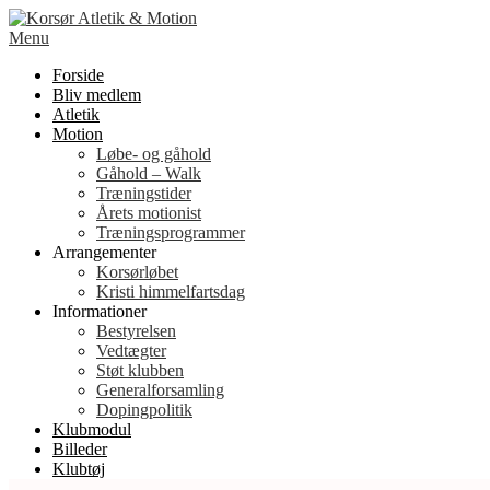
Spring
til
Menu
indhold
Forside
Bliv medlem
Atletik
Motion
Løbe- og gåhold
Gåhold – Walk
Træningstider
Årets motionist
Træningsprogrammer
Arrangementer
Korsørløbet
Kristi himmelfartsdag
Informationer
Bestyrelsen
Vedtægter
Støt klubben
Generalforsamling
Dopingpolitik
Klubmodul
Billeder
Klubtøj