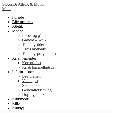
Spring
til
Menu
indhold
Forside
Bliv medlem
Atletik
Motion
Løbe- og gåhold
Gåhold – Walk
Træningstider
Årets motionist
Træningsprogrammer
Arrangementer
Korsørløbet
Kristi himmelfartsdag
Informationer
Bestyrelsen
Vedtægter
Støt klubben
Generalforsamling
Dopingpolitik
Klubmodul
Billeder
Klubtøj