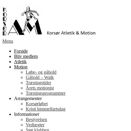
Spring
til
indhold
Menu
Forside
Bliv medlem
Atletik
Motion
Løbe- og gåhold
Gåhold – Walk
Træningstider
Årets motionist
Træningsprogrammer
Arrangementer
Korsørløbet
Kristi himmelfartsdag
Informationer
Bestyrelsen
Vedtægter
Støt klubben