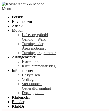
Spring
til
Menu
indhold
Forside
Bliv medlem
Atletik
Motion
Løbe- og gåhold
Gåhold – Walk
Træningstider
Årets motionist
Træningsprogrammer
Arrangementer
Korsørløbet
Kristi himmelfartsdag
Informationer
Bestyrelsen
Vedtægter
Støt klubben
Generalforsamling
Dopingpolitik
Klubmodul
Billeder
Klubtøj